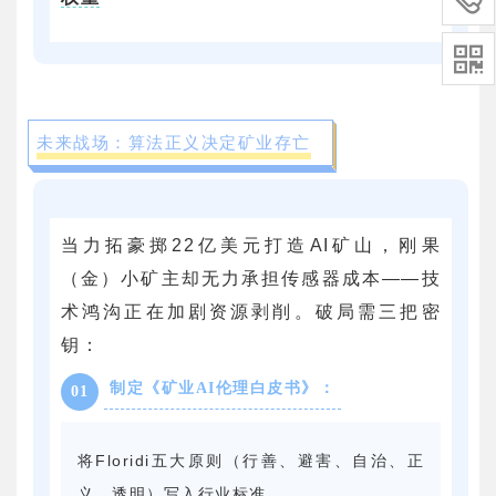


未来战场：算法正义决定矿业存亡
当力拓豪掷22亿美元打造AI矿山，刚果
（金）小矿主却无力承担传感器成本——技
术鸿沟正在加剧资源剥削。破局需三把密
钥：
制定《矿业AI伦理白皮书》：
01
将Floridi五大原则（行善、避害、自治、正
义、透明）写入行业标准