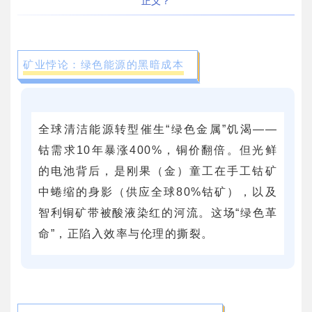
正义？
矿业悖论：绿色能源的黑暗成本
全球清洁能源转型催生“绿色金属”饥渴——
钴需求10年暴涨400%，铜价翻倍。但光鲜
的电池背后，是刚果（金）童工在手工钴矿
中蜷缩的身影（供应全球80%钴矿），以及
智利铜矿带被酸液染红的河流。这场“绿色革
命”，正陷入效率与伦理的撕裂。