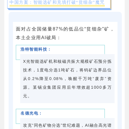
中国方案：智能选矿和充填打破“贫细杂”魔咒
面对占全国储量87%的低品位“贫细杂”矿，
本土企业用AI破局：
浩特智能科技：
X光智能选矿机和核磁共振大规模矿石预分拣
技术，1度电分选1吨矿石，将钨矿边界品位
从0.2%降至0.08%，唤醒千万吨“废弃”资
源。某锡业集团应用后年增效超1000多万
元。
名德光电：
攻克“同色矿物分选”世纪难题，AI融合高光谱