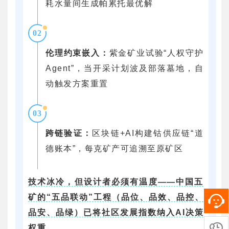
耗水量间生成帕累托最优解
02
伦理约束嵌入：
紫金矿业试验“人权守护
Agent”，当开采计划波及部落墓地，自
动触发方案重置
03
跨链验证：
区块链+AI构建钴供应链“道
德账本”，每克矿产可追溯至原矿区
技术冰冷，但设计者必须有温度——中国五
矿的“五品联动”工程（品位、品效、品控、
品安、品绿）已将社区发展指数纳入AI决策
权重