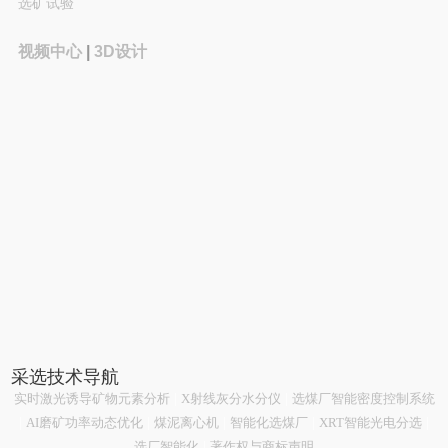
选矿试验
视频中心
|
3D设计
采选技术导航
实时激光诱导矿物元素分析
|
X射线灰分水分仪
|
选煤厂智能密度控制系统
|
AI磨矿功率动态优化
|
煤泥离心机
|
智能化选煤厂
|
XRT智能光电分选
|
选厂智能化
|
著作权与商标声明