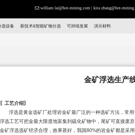
william.lai@hot-mining.com
|
kira.zhang@hot-mining
分选设备
新技术&智能矿物分选
可持续发展
演示材料
金矿浮选生产
〖工艺介绍〗
浮选是黄金选矿厂处理岩金矿最广泛的一种选矿方法，常用
浮选工艺可把金最大限度地富集到硫化矿物中，尾矿可直接废弃
金矿浮选选矿经济合理，效果甚好，我国80%的岩金矿都是采