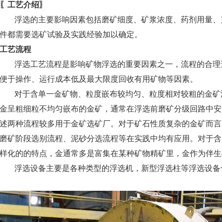
〖工艺介绍〗
浮选的主要影响因素包括磨矿细度、矿浆浓度、药剂用量、
件都需要选矿试验及实践经验加以确定。
工艺流程
浮选工艺流程是影响矿物浮选的重要因素之一，流程的合理
便于操作、运行成本低及最大限度回收有用矿物等因素。
对于含单一金矿物、粒度嵌布较均匀、粒度相对较粗的金矿
金呈粗细粒不均匀嵌布的金矿，通常在浮选前磨矿分级回路中安
述两种流程较多用于金矿选矿厂。对于矿石性质复杂的金矿而言
磨矿阶段选别流程、泥砂分选流程等在实践中均有应用。对于含
样化的的特点，金通常多是富集在某种矿物精矿里，金作为伴生
浮选设备主要是各种类型的浮选机，新型浮选柱等浮选设备