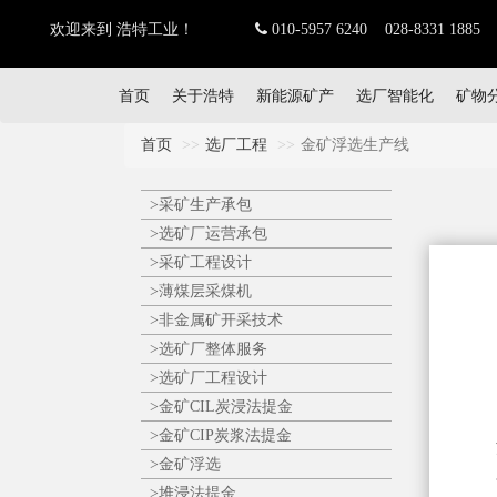
欢迎来到 浩特工业！
010-5957 6240 028-8331 1885
首页
关于浩特
新能源矿产
选厂智能化
矿物
首页
选厂工程
金矿浮选生产线
>采矿生产承包
>选矿厂运营承包
>采矿工程设计
>薄煤层采煤机
>非金属矿开采技术
>选矿厂整体服务
>选矿厂工程设计
>金矿CIL炭浸法提金
>金矿CIP炭浆法提金
>金矿浮选
>堆浸法提金