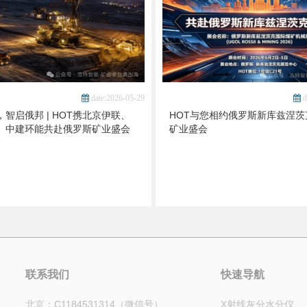
date:2026-05-29
d
智启俄邦 | HOT携北京伊联、
HOT与您相约俄罗斯新库兹涅茨
、中建环能共赴俄罗斯矿业盛会
矿业盛会
联系我们
快速导航
北京：C1184531314（微信号）
X射线灰分水分仪