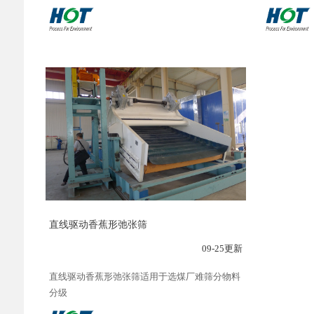
直线驱动香蕉形弛张筛
09-25更新
直线驱动香蕉形弛张筛适用于选煤厂难筛分物料
分级