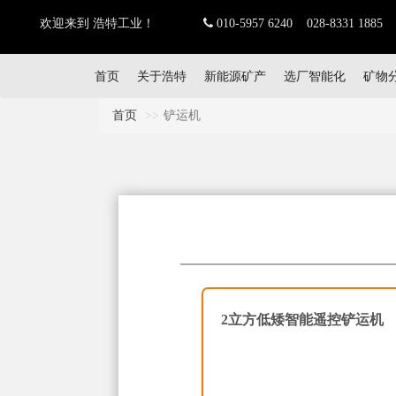
欢迎来到 浩特工业！
010-5957 6240 028-8331 1885
首页
关于浩特
新能源矿产
选厂智能化
矿物
首页
铲运机
2立方低矮智能遥控铲运机