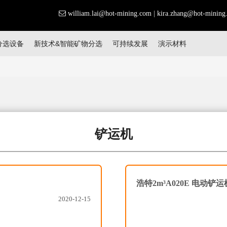
william.lai@hot-mining.com
|
kira.zhang@hot-mining
分选设备
新技术&智能矿物分选
可持续发展
演示材料
铲运机
浩特2m³A020E 电动铲运
2020-12-15