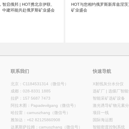
智启俄邦 | HOT携北京伊联、
HOT与您相约俄罗斯新库兹涅茨
、中建环能共赴俄罗斯矿业盛会
矿业盛会
联系我们
快速导航
北京：C1184531314（微信号）
X射线灰分水分仪
成都：028-8331 1885
选矿厂 | 选煤厂智
拉萨：157 5687 7473
智能采矿选矿设备
阿拉木图：Papadevilgang（微信号）
激光诱导矿物元素分
哈拉雷：camuszhang（微信号）
项目一线
雅加达：+62 82125860908
国际海运图
达累斯萨拉姆：camuszhang（微信号）
智能密度控制系统