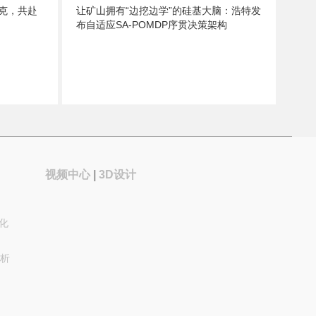
克，共赴
让矿山拥有“边挖边学”的硅基大脑：浩特发
布自适应SA-POMDP序贯决策架构
视频中心
|
3D设计
能化
析