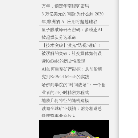
万年，锁定华南锂矿密码
3 万亿美元的问题:为什么到 2030
年,非洲的 AI 应用将超越硅谷
量子眼破译矸石密码：多模态AI
掀起煤炭分选革命
【技术突破】激光“透视”锂矿！
被误解的突破：社交媒体如何误
读KoBold的历史性发现
AI如何重塑矿产勘探：从前沿研
究到KoBold Metals的实践
哈佛商学院的“时间战场”：一个创
业者的24小时精密方程式
地质几何特征的随机建模
诚邀全球矿业领袖：躬身相邀总
经理暨事业合伙人
中国选煤厂重介质消耗（介耗）
分析与优化策略