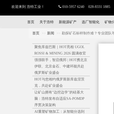
欢迎来到 浩特工业！
010-5957 6240 028-8331 1885
首页
关于浩特
新能源矿产
选厂智能化
矿物
首页
新闻
勘探矿石标样制作难？专业团队等你
聚焦库兹巴斯｜HOT亮相 UGOL
ROSSI & MINING 2026 圆满收官
强强联手，智启俄邦 | HOT携北京
伊联、北京金石、中建环能共赴
俄罗斯矿业盛会
HOT与您相约俄罗斯新库兹涅茨
克，共赴矿业盛会
让矿山拥有“边挖边学”的硅基大
脑：浩特发布自适应SA-POMDP
序贯决策架构
AI重塑矿物加工：从智能分选到