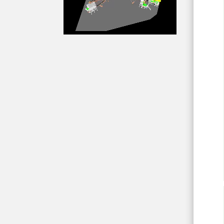
第四届中非经贸博览会|Day1 精彩
开幕：中国选冶出海联盟会员集
体亮相展会！
获得比尔盖茨巨额投资的AI探矿
公司KoBold Metals技术简析
大模型时代的提示词工程师：会
被 AI 取代，还是进化成 “超级架
构师”?
人工智能优先的采矿：更智能、
更环保、利润更高
矿业运营革新：人工智能与数据
分析在提升可持续性和效率中的
作用
浩特成都智能科技有限公司 2025
年度公司年会在川西成功举行
人工智能引领采矿行业未来：风
险管理与更多创新变革
全球矿山设备制造商50强解读