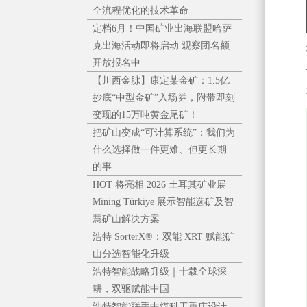
全流程优化的技术革命
定档6月！中国矿业出海联盟哈萨
克出海活动即将启动 观察团名额
开放报名中
【川西金脉】康定某金矿：1.5亿
抄底“中型金矿”入场券，附带即刻
变现的15万吨黄金尾矿！
把矿山变成“可计算系统”：我们为
什么选择做一件更难、但更长期
的事
HOT 将亮相 2026 土耳其矿业展
Mining Türkiye 展示智能选矿及智
慧矿山解决方案
浩特 SorterX®：双能 XRT 赋能矿
山分选智能化升级
浩特智能战略升级｜十载全球深
耕，双驱赋能中国
浩特智能联手中煤科工重庆设计