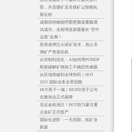
院，共启煤矿及非煤矿山智能化
新征程
成都浩特赋能呼图壁廊道重载调
试成功，全程缔造新疆最长“空中
运煤”走廊！
投资者押注AI采矿技术，抢占非
洲矿产资源先机
从控制到优化：AI如何用POMDP
框架破解矿物加工不确定性难题
从区域突破到全球协同｜HOT
2025 国际业务全景回顾
HOT再下一城｜REII印尼子公司
在雅加达正式揭牌
见证金砖浇注！HOT助力蒙古重
点金矿正式投产
国际化进阶：一天四国，拓矿业
新篇