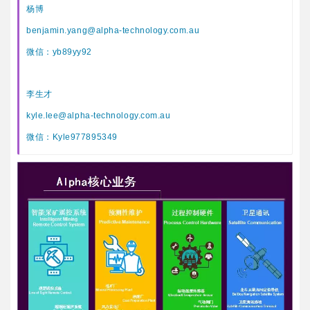
杨博
benjamin.yang@alpha-technology.com.au
微信：yb89yy92
李生才
kyle.lee@alpha-technology.com.au
微信：Kyle977895349