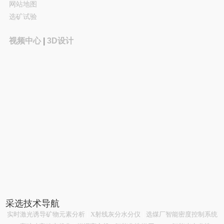
网站地图
选矿试验
视频中心
|
3D设计
采选技术导航
实时激光诱导矿物元素分析
|
X射线灰分水分仪
|
选煤厂智能密度控制系统