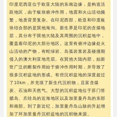
印度尼西亚位于欧亚大陆的东南边缘，是构造活
跃地区，由于板块俯冲作用，地震和火山活动频
繁，地质背景复杂。在印尼西部，欧亚和印度板
块结合部的是巽他海沟。新生界是印尼的含煤地
层，其分布于巽他大陆及其周围的沉积盆地中，
覆盖着印尼的大部分地区。这里有俯冲边缘处火
山活动的产物，有蛇绿岩、岛弧岩浆岩及碰撞期
侵入的澳大利亚地壳层。在巽他大陆内部，始新
世广泛的断裂作用始于俯冲作用时期，并导致了
很多沉积盆地的形成。有些沉积盆地的深度超过
了10km，并充填了新生代沉积物，且富含煤
炭、石油和天然气。大型的沉积盆地位于苏门答
腊岛、爪哇岛的近海地区以及加里曼丹岛的东部
和南部。到了新近纪，加里曼丹岛山脉的升起增
加了环加里曼丹沉积盆地的沉积物来源。